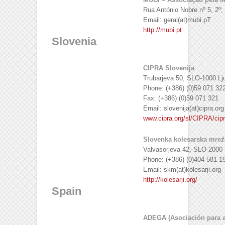
Rua António Nobre nº 5, 2º;
Email: geral(at)mubi.pT
http://mubi.pt
Slovenia
CIPRA Slovenija
Trubarjeva 50, SLO-1000 Lj
Phone: (+386) (0)59 071 32
Fax: (+386) (0)59 071 321
Email: slovenija(at)cipra.org
www.cipra.org/sl/CIPRA/cipr
Slovenka kolesarska mre
ž
Valvasorjeva 42, SLO-2000 
Phone: (+386) (0)404 581 1
Email: skm(at)kolesarji.org
http://kolesarji.org/
Spain
ADEGA (Asociación para a