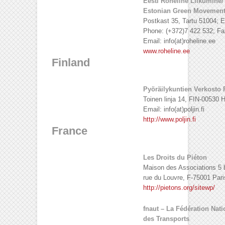
Eesti Roheline Liikumine/
Estonian Green Movement
Postkast 35, Tartu 51004; E
Phone: (+372)7 422 532; Fa
Email: info(at)roheline.ee
www.roheline.ee
Finland
Pyöräilykuntien Verkosto 
Toinen linja 14, FIN-00530 H
Email: info(at)poljin.fi
http://www.poljin.fi
France
Les Droits du Piéton
Maison des Associations 5 
rue du Louvre, F-75001 Pari
http://pietons.org/sitewp/
fnaut – La Fédération Nat
des Transports