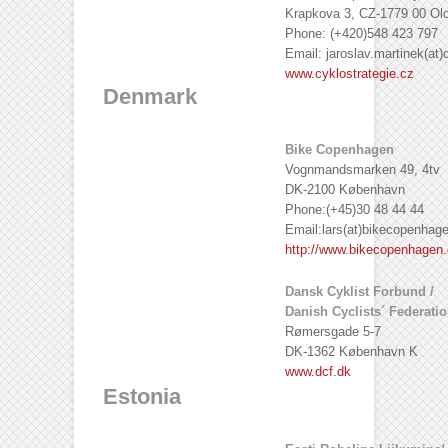
Krapkova 3, CZ-1779 00 O
Phone: (+420)548 423 797
Email: jaroslav.martinek(at)
www.cyklostrategie.cz
Denmark
Bike Copenhagen
Vognmandsmarken 49, 4tv
DK-2100 København
Phone:(+45)30 48 44 44
Email:lars(at)bikecopenhag
http://www.bikecopenhagen.
Dansk Cyklist Forbund /
Danish Cyclists´ Federati
Rømersgade 5-7
DK-1362 København K
www.dcf.dk
Estonia