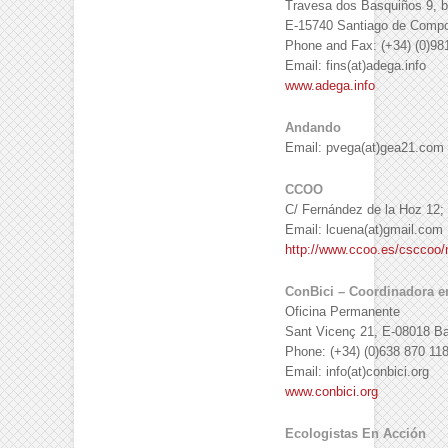
Travesa dos Basquiños 9, b
E-15740 Santiago de Compo
Phone and Fax: (+34) (0)98
Email: fins(at)adega.info
www.adega.info
Andando
Email: pvega(at)gea21.com
CCOO
C/ Fernández de la Hoz 12;
Email: lcuena(at)gmail.com
http://www.ccoo.es/csccoo
ConBici – Coordinadora en
Oficina Permanente
Sant Vicenç 21, E-08018 B
Phone: (+34) (0)638 870 11
Email: info(at)conbici.org
www.conbici.org
Ecologistas En Acción