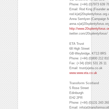
Phone: (+44) (0)7973 639 7
Email: Rod King (Founder an
rod.k(at)20splentyforus.org.
Anna Semlyen (Campaign M
anna.s(at)20splentyforus.or
http://www.20splentyforus.o
twitter.com/20splentyforus
/
ETA Trust
68 High Street
GB-Weybridge, KT13 8RS
Phone: (+44) (0)800 212 81
Fax: (+34) (0)91 531 26 11
Email: trust(a)eta.co.uk
www.www.eta.co.uk
Transform Scotland
5 Rose Street
Edinburgh
EH2 2PR
Phone: (+44) (0)131 243 26
Email: info(at)transformscot