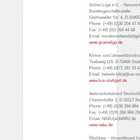
Grüne Liga e.V. – Netzwe
Bundesgeschäftsstelle
Greifswalder Str. 4, D-10405
Phone: (+49) (0)30 204 47 4
Fax: (+49) (0)3 204 44 68
Email: bundesverband(at)gr
www.grueneliga.de
Klima- und Umweltbündnis
Triebweg 119, D-70469 Stutt
Phone: (+49) (0)71 181 55 6
Email: heberle-kik(at)kus-st
www.kus-stuttgart.de
Naturschutzbund Deutsch
Charitestraße 3, D-10117 Be
Phone: (+49) (0)30 284 984 
Fax: (+49) (0)30 284 984 20
Email: NABU(at)NABU.de
www.nabu.de
Ökolöwe – Umweltbund Lei