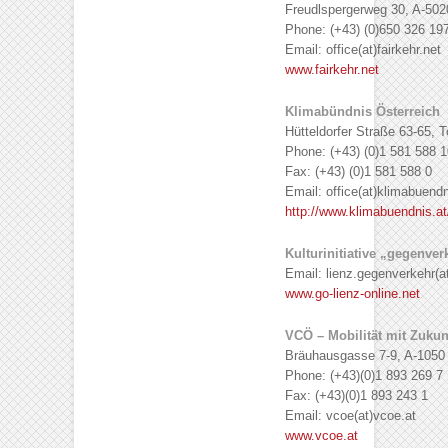
Freudlspergerweg 30, A-502
Phone: (+43) (0)650 326 19
Email: office(at)fairkehr.net
www.fairkehr.net
Klimabündnis Österreich
Hütteldorfer Straße 63-65, 
Phone: (+43) (0)1 581 588 1
Fax: (+43) (0)1 581 588 0
Email: office(at)klimabuendn
http://www.klimabuendnis.at
Kulturinitiative „gegenve
Email: lienz.gegenverkehr(a
www.go-lienz-online.net
VCÖ – Mobilität mit Zukun
Bräuhausgasse 7-9, A-1050
Phone: (+43)(0)1 893 269 7
Fax: (+43)(0)1 893 243 1
Email: vcoe(at)vcoe.at
www.vcoe.at