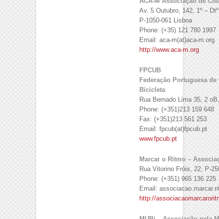
ACA-M Associação de Cid
Av. 5 Outubro, 142, 1º – Dtº
P-1050-061 Lisboa
Phone: (+35) 121 780 1997
Email: aca-m(at)aca-m.org
http://www.aca-m.org
FPCUB
Federação Portuguesa de C
Bicicleta
Rua Bernado Lima 35, 2 oB,
Phone: (+351)213 159 648
Fax: (+351)213 561 253
Email: fpcub(at)fpcub.pt
www.fpcub.pt
Marcar o Ritmo – Associa
Rua Vitorino Fróis, 22, P-2
Phone: (+351) 965 136 225
Email: associacao.marcar.
http://associacaomarcarori
MUBi – Associação pela M