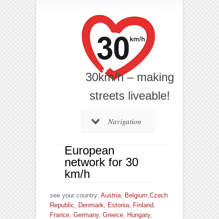
30km/h – making
streets liveable!
Navigation
European
network for 30
km/h
see your country:
Austria
,
Belgium
,
Czech
Republic
,
Denmark
,
Estonia
,
Finland
,
France
,
Germany
,
Greece
,
Hungary
,