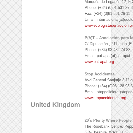
Marqués de Leganés 12, E-
Phone: (+34) (0)91 531 27 3
Fax: (+34) (0)91 531 26 11
Email: internacional(at)ecol
www.ecologistasenaccion.o
P(A)T – Asociación para la
C/ Diputación , 211 entlo.,
Phone: (+34) 93 452 74 83
Email: pat-apat(at)pat-apat.
www.pat-apat.org
Stop Accidentes
Avd General Sanjurjo 8 1º
Phone: (+34) (0)98 128 93 6
Email: stopgalicia(at)stopac
www.stopaccidentes.org
United Kingdom
20´s Plenty Where People 
The Rosebank Centre, Pepp
GB-Cheshire, WA13 0JG