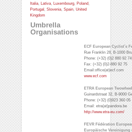
Italia
,
Lativa
,
Luxembourg
,
Poland
,
Portugal
,
Slovenia
,
Spain
,
United
Kingdom
Umbrella
Organisations
ECF European Cyclist´s F
Rue Franklin 28, B-1000 Br
Phone: (+32) (0)2 880 92 74
Fax: (+32) (0)2-880 92 75
Email:office(at)ecf.com
www.ecf.com
ETRA European Twowheel R
Guinardstraat 32, B-9000 G
Phone: (+32) (0)923 360 05
Email: etra(at)pandora.be
http://www.etra-eu.com/
FEVR Fédération European
Europäische Vereinigung d