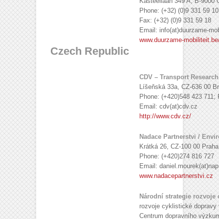
Kasteellaan 349 A, B-9000 
Phone: (+32) (0)9 331 59 10
Fax: (+32) (0)9 331 59 18
Email: info(at)duurzame-mobi
www.duurzame-mobiliteit.be
Czech Republic
CDV – Transport Research
Líšeňská 33a, CZ-636 00 B
Phone: (+420)548 423 711; 
Email: cdv(at)cdv.cz
http://www.cdv.cz/
Nadace Partnerstvi / Envi
Krátká 26, CZ-100 00 Praha
Phone: (+420)274 816 727
Email: daniel.mourek(at)nap
www.nadacepartnerstvi.cz
Národní strategie rozvoje 
rozvoje cyklistické doprav
Centrum dopravního výzkumu,