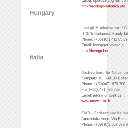
Email: sporos2(at)gmail.co
http://ecology-salonika.org
Hungary
Levegö Munkacsoport / Cl
H-1075 Budapest, Károly körú
Phone: (+36) (0)1 411 05 09
Email: levego(at)levego.hu
http://levego.hu/
Italia
Dachverband für Natur- un
Kornplatz 10, I-39100 Boze
Phone: (+39)0471 973 700
Fax (+39)0471 976 755
Email: info(at)umwelt.bz.it
www.umwelt.bz.it
FIAB – Federazione Italia
Amministrazione: Via Borsie
Phone: (+39) (0)2 607 379 9