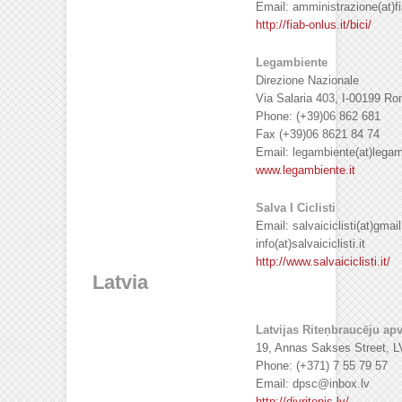
Email: amministrazione(at)fi
http://fiab-onlus.it/bici/
Legambiente
Direzione Nazionale
Via Salaria 403, I-00199 R
Phone: (+39)06 862 681
Fax (+39)06 8621 84 74
Email: legambiente(at)legam
www.legambiente.it
Salva I Ciclisti
Email: salvaiciclisti(at)gma
info(at)salvaiciclisti.it
http://www.salvaiciclisti.it/
Latvia
Latvijas Riteņbraucēju ap
19, Annas Sakses Street, L
Phone: (+371) 7 55 79 57
Email: dpsc@inbox.lv
http://divritenis.lv/