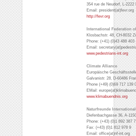
354 rue de Neudorf, L-222
Email: president(at)fevr.org
http://fevr.org
International Federation o
Klosbachstr. 48, CH-8032 Z
Phone: (+41) (0)43 488 403 
Email: secretary(at)pedestri
www.pedestrians-int.org
Climate Alliance
Europäische Geschäftsstell
Galvanistr. 28, D-60486 Fra
Phone (+49) (0)69 717 139 0
EMail: europe(at)klimabuend
www.klimabuendnis.org
Naturfreunde International
Diefenbachgasse 36, A-115
Phone: (+43) (0)1 892 387 7
Fax: (+43) (0)1 812 978 9
Email: office(at)nf-int.org