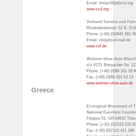
Email: tempo30(at)vcd.org
www.vcd.org
Verbund Service und Fahrr
Rhododendronstr. 52 B, D-2
Phone: (+49) (0)4941 991 9
Email: info(at)vsf-mail.de
www.vsf.de
Wohnen ohne Auto Münc
c/o VCD; Breisacher Str. 1
Phone: (+40) (0)89 201 18 9
Fax: (+49) (0)89 201 53 13
www.wohnen-ohne-auto.de
Greece
Ecological Movement of T
National EuroVelo Coordin
Filippou 51, GR-54631 Thes
Phone: (+30) (0)2310 222 5
Fax: (+30) (0)2310 421 196