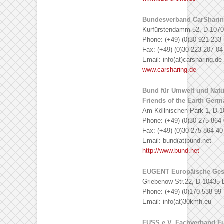
Bundesverband CarShari
Kurfürstendamm 52, D-1070
Phone: (+49) (0)30 921 233
Fax: (+49) (0)30 223 207 04
Email: info(at)carsharing.de
www.carsharing.de
Bund für Umwelt und Natu
Friends of the Earth Ger
Am Köllnischen Park 1, D-1
Phone: (+49) (0)30 275 864 
Fax: (+49) (0)30 275 864 40
Email: bund(at)bund.net
http://www.bund.net
EUGENT Europäische Gese
Griebenow-Str.22, D-10435 B
Phone: (+49) (0)170 538 99
Email: info(at)30kmh.eu
FUSS e.V. Fachverband F