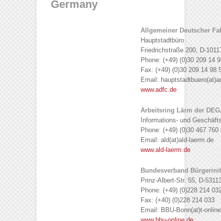
Germany
Allgemeiner Deutscher Fa
Hauptstadtbüro
Friedrichstraße 200, D-1011
Phone: (+49) (0)30 209 14 9
Fax: (+49) (0)30 209 14 98 
Email: hauptstadtbuero(at)a
www.adfc.de
Arbeitsring Lärm der DE
Informations- und Geschäft
Phone: (+49) (0)30 467 760
Email: ald(at)ald-laerm.de
www.ald-laerm.de
Bundesverband Bürgerinit
Prinz-Albert-Str. 55, D-531
Phone: (+49) (0)228 214 03
Fax: (+40) (0)228 214 033
Email: BBU-Bonn(at)t-online
www.bbu-online.de